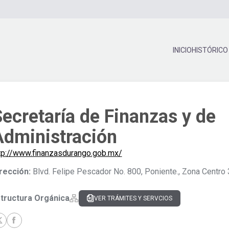
INICIO
HISTÓRICO
ecretaría de Finanzas y de
Administración
tp://www.finanzasdurango.gob.mx/
rección:
Blvd. Felipe Pescador No. 800, Poniente., Zona Centro
tructura Orgánica
VER TRÁMITES Y SERVCIOS