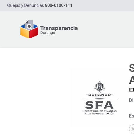
Quejas y Denuncias
800-0100-111
S
ht
Di
Es