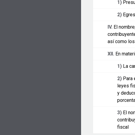
1)
Presu
2)
Egres
IV.
El nombre,
contribuyent
así como los
XII.
En mater
1)
La ca
2)
Para 
leyes fi
y deducc
porcenta
3)
El no
contribu
fiscal