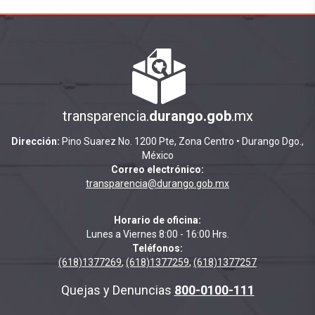
transparencia.
durango.gob
.mx
Dirección:
Pino Suarez No. 1200 Pte, Zona Centro • Durango Dgo.,
México
Correo electrónico:
transparencia@durango.gob.mx
Horario de oficina:
Lunes a Viernes 8:00 - 16:00 Hrs.
Teléfonos:
(618)1377269
,
(618)1377259
,
(618)1377257
Quejas y Denuncias
800-0100-111