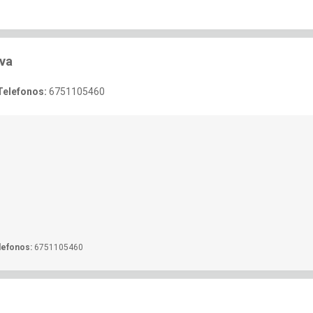
iva
Telefonos:
6751105460
lefonos:
6751105460