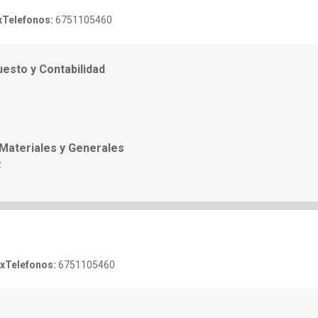
x
Telefonos:
6751105460
esto y Contabilidad
Materiales y Generales
z
x
Telefonos:
6751105460