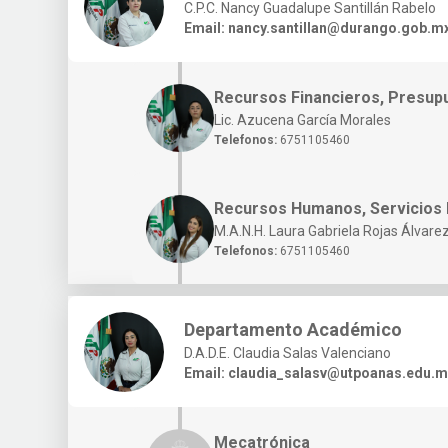
C.P.C. Nancy Guadalupe Santillán Rabelo
Email:
nancy.santillan@durango.gob.m
Recursos Financieros, Presupu
Lic. Azucena García Morales
Telefonos:
6751105460
Recursos Humanos, Servicios 
M.A.N.H. Laura Gabriela Rojas Álvare
Telefonos:
6751105460
Departamento Académico
D.A.D.E. Claudia Salas Valenciano
Email:
claudia_salasv@utpoanas.edu.m
Mecatrónica