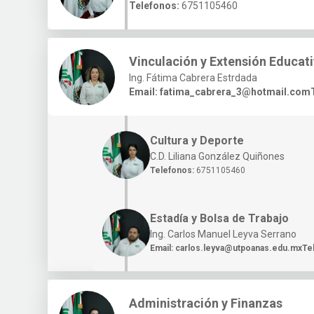
Telefonos:
6751105460
Vinculación y Extensión Educat
Ing. Fátima Cabrera Estrdada
Email:
fatima_cabrera_3@hotmail.com
Cultura y Deporte
C.D. Liliana González Quiñones
Telefonos:
6751105460
Estadía y Bolsa de Trabajo
Ing. Carlos Manuel Leyva Serrano
Email:
carlos.leyva@utpoanas.edu.mx
Te
Administración y Finanzas