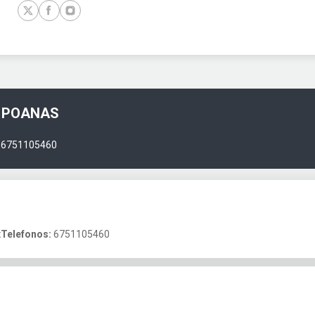
E POANAS
6751105460
x
Telefonos:
6751105460