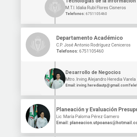
Tecnologías de la Información
M.T.I. Idalia Rubí Flores Cisneros
Telefonos:
6751105460
Departamento Académico
C.P. José Antonio Rodríguez Ceniceros
Telefonos:
6751105460
Desarrollo de Negocios
Mtro. Irving Alejandro Heredia Varela
Email:
irving.herediautp@gmail.com
Tele
Planeación y Evaluación Presup
Lic. María Paloma Pérez Gamero
Email:
planeacion.utpoanas@hotmail.