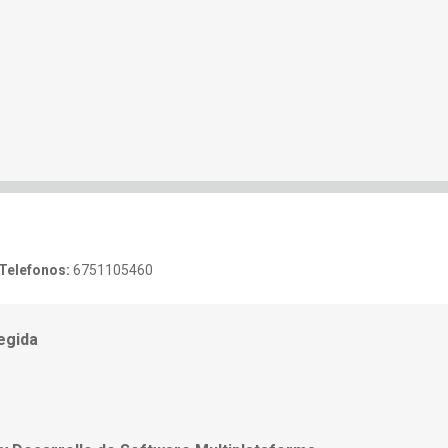
Telefonos:
6751105460
egida