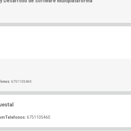
 y Desarrollo de Software Multiplataforma
fonos:
6751105460
uestal
com
Telefonos:
6751105460