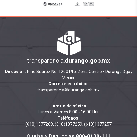
transparencia.
durango.gob
.mx
Dirección:
Pino Suarez No. 1200 Pte, Zona Centro • Durango Dgo.,
México
Correo electrónico:
transparencia@durango.gob.mx
Horario de oficina:
Lunes a Viernes 8:00 - 16:00 Hrs.
Teléfonos:
(618)1377269
,
(618)1377259
,
(618)1377257
Quejas y Denuncias
800-0100-111