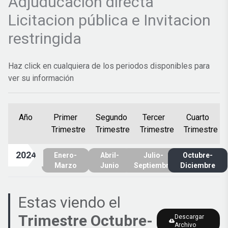
Adjuducacion directa
Licitacion pública e Invitacion
restringida
Haz click en cualquiera de los periodos disponibles para
ver su información
Año
Primer
Segundo
Tercer
Cuarto
Trimestre
Trimestre
Trimestre
Trimestre
2024
Enero-
Abril-
Julio-
Octubre-
Marzo
Junio
Septiembre
Diciembre
Estas viendo el
Trimestre
Octubre-
Descargar
Archivo