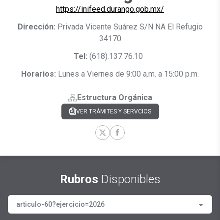
https://inifeed.durango.gob.mx/
Dirección:
Privada Vicente Suárez S/N NA El Refugio
34170
Tel:
(618).137.76.10
Horarios:
Lunes a Viernes de 9:00 a.m. a 15:00 p.m.
Estructura Orgánica
VER TRÁMITES Y SERVCIOS
Rubros
Disponibles
articulo-60?ejercicio=2026