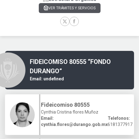
VER TRÁMITES Y SERVCIOS
FIDEICOMISO 80555 “FONDO
DURANGO”
Email:
undefined
Fideicomiso 80555
Cynthia Cristina flores Muñoz
Email:
Telefonos:
cynthia.flores@durango.gob.mx
6181377917