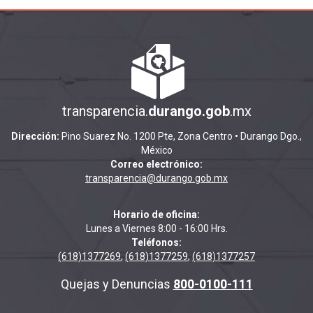
transparencia.
durango.gob
.mx
Dirección:
Pino Suarez No. 1200 Pte, Zona Centro • Durango Dgo.,
México
Correo electrónico:
transparencia@durango.gob.mx
Horario de oficina:
Lunes a Viernes 8:00 - 16:00 Hrs.
Teléfonos:
(618)1377269
,
(618)1377259
,
(618)1377257
Quejas y Denuncias
800-0100-111