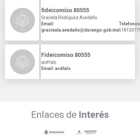
fideicomiso 80555
Graciela Rodriguez Avedaño
Email:
Telefonos
gracieala.avedaño@durango.gob.mx
61813377
Fideicomiso 80555
acéfalo
Email:
acéfalo
Enlaces de
Interés