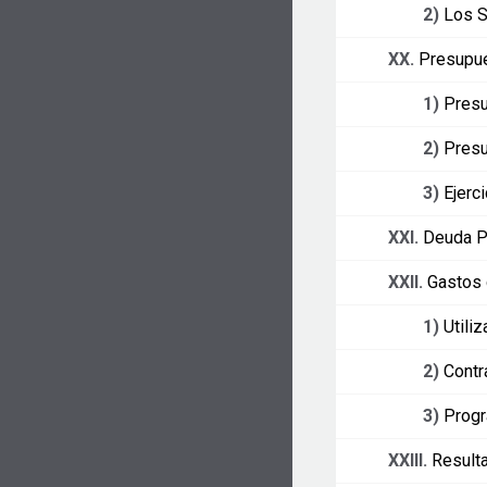
2)
Los S
XX.
Presupue
1)
Presu
2)
Presu
3)
Ejerc
XXI.
Deuda P
XXII.
Gastos 
1)
Utili
2)
Contr
3)
Progr
XXIII.
Resulta