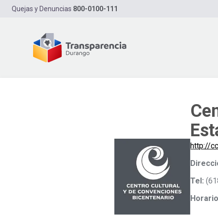
Quejas y Denuncias
800-0100-111
Cen
Est
http://
Direcci
Tel:
(61
Horario