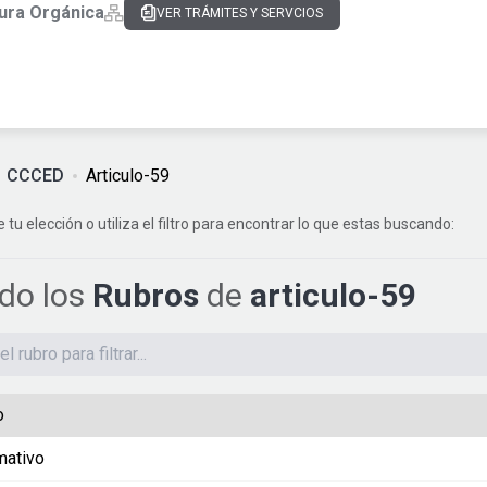
ura Orgánica
VER TRÁMITES Y SERVCIOS
CCCED
Articulo-59
e tu elección o utiliza el filtro para encontrar lo que estas buscando:
ndo los
Rubros
de
articulo-59
o
mativo