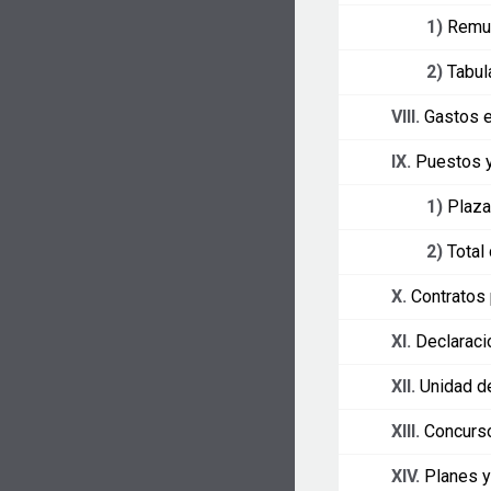
1)
Remun
2)
Tabul
VIII.
Gastos e
IX.
Puestos 
1)
Plaza
2)
Total
X.
Contratos
XI.
Declaraci
XII.
Unidad d
XIII.
Concurso
XIV.
Planes y