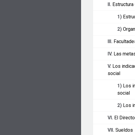
II.
Estructura
1)
Estru
2)
Organ
III.
Facultade
IV.
Las metas
V.
Los indica
social
1)
Los i
social
2)
Los i
VI.
El Directo
VII.
Sueldos