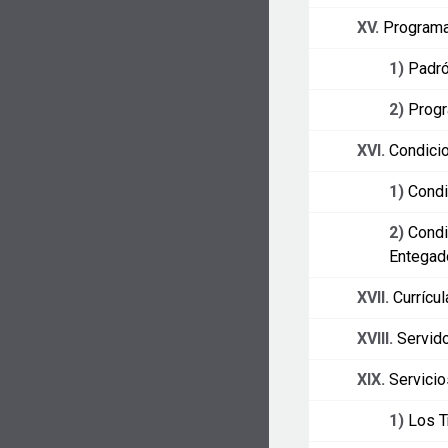
XV.
Programa
1)
Padró
2)
Progr
XVI.
Condicio
1)
Condi
2)
Condi
Entegad
XVII.
Currícu
XVIII.
Servid
XIX.
Servicio
1)
Los T