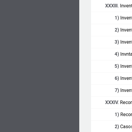
XXXIII.
Inven
1)
Inven
2)
Inven
3)
Inven
4)
Invnt
5)
Inven
6)
Inven
7)
Inven
XXXIV.
Reco
1)
Reco
2)
Casos