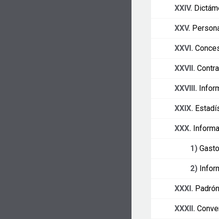
XXIV.
Dictám
XXV.
Persona
XXVI.
Conces
XXVII.
Contra
XXVIII.
Infor
XXIX.
Estadí
XXX.
Informa
1)
Gasto
2)
Infor
XXXI.
Padrón
XXXII.
Conve